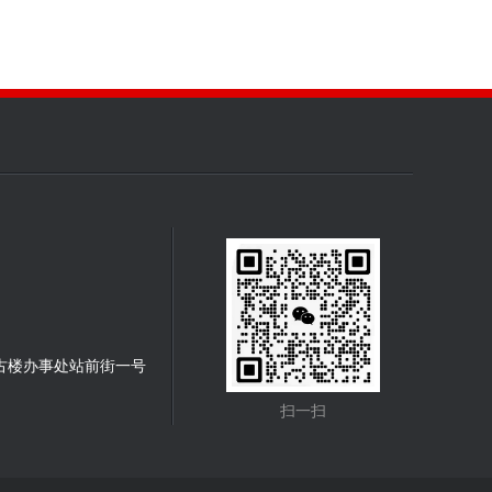
古楼办事处站前街一号
扫一扫