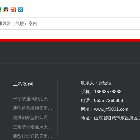
通风器（气楼）案例
联系人：张经理
工程案例
手机：18663578888
一字型通风排烟天…
电话：0635-7268888
薄型通风排烟天窗…
网址：www.jltf0001.com
圆拱侧开型排烟通…
地址：山东省聊城市东昌府区
三角型排烟通风天…
薄型排烟通风天窗…