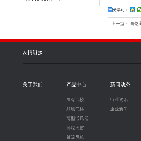
分享到：
上一篇：
自然
友情链接：
关于我们
产品中心
新闻动态
屋脊气楼
行业资讯
顺坡气楼
企业新闻
薄型通风器
排烟天窗
轴流风机