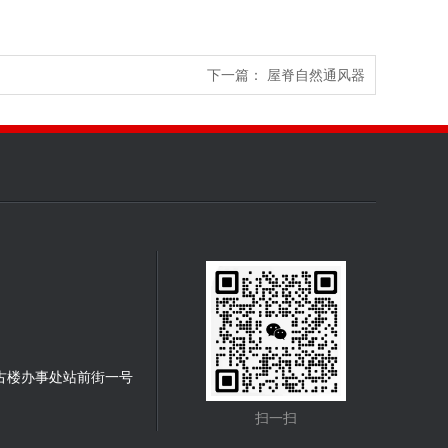
下一篇：
屋脊自然通风器
古楼办事处站前街一号
扫一扫