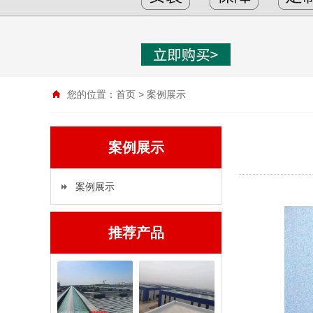
您的位置：
首页
>
案例展示
案例展示
案例展示
推荐产品