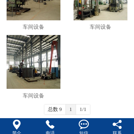
车间设备
车间设备
车间设备
总数 9
1
1/1




简介
电话
短信
联系